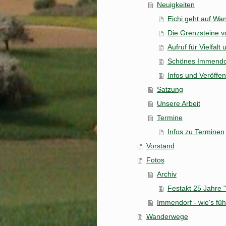
Neuigkeiten
Eichi geht auf Wa
Die Grenzsteine v
Aufruf für Vielfal
Schönes Immendor
Infos und Veröffe
Satzung
Unsere Arbeit
Termine
Infos zu Terminen
Vorstand
Fotos
Archiv
Festakt 25 Jahre 
Immendorf - wie's fü
Wanderwege