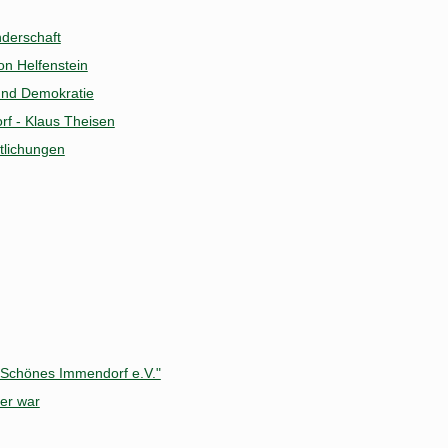
nderschaft
on Helfenstein
t und Demokratie
f - Klaus Theisen
ntlichungen
"Schönes Immendorf e.V."
her war