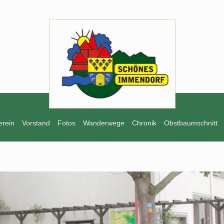
erein
Vorstand
Fotos
Wanderwege
Chronik
Obstbaumschnitt