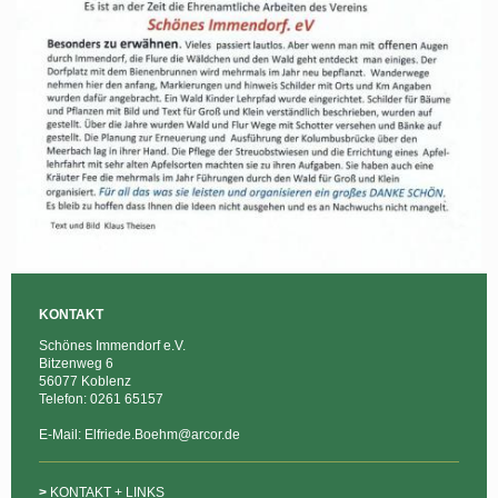
KONTAKT
Schönes Immendorf e.V.
Bitzenweg 6
56077 Koblenz
Telefon: 0261 65157
E-Mail: Elfriede.Boehm@arcor.de
>
KONTAKT + LINKS